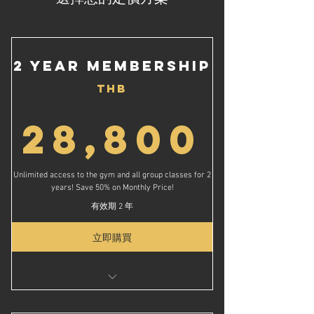
2 Year Membership
THB
28,
28,800
Unlimited access to the gym and all group classes for 2
years! Save 50% on Monthly Price!
有效期 2 年
立即購買
Get the best deal! Save 50% on Monthly
Price!