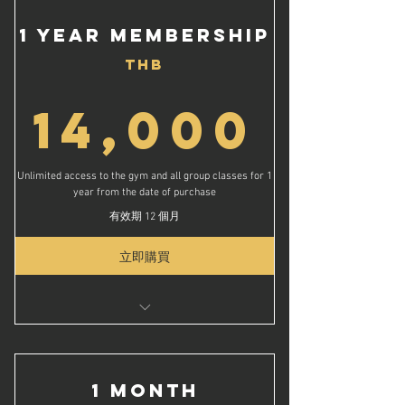
Unlimited Group Classes
1 Year Membership
Unlimited Gym Access for 2 Years!
THB
3 Free Kick-Starter Personal Training
Session
14,
14,000
Free Coffee on your Birthday and Renewal
Date*
รับข้อเสนอที่ดีที่สุด!
Unlimited access to the gym and all group classes for 1
ชั้นเรียนกลุ่มไม่จำกัด
year from the date of purchase
สิทธิ์เข้ายิมไม่จำกัดเป็นเวลา 2 ปี!
有效期 12 個月
เซสชันการฝึกอบรมส่วนบุคคลฟรี 3 ครั้ง
立即購買
กาแฟฟรีในวันเกิดและวันที่ต่ออายุของคุณ*
Unlimited Group Classes
Access the gym for 1 year
1 Free Kick-Starter Personal Training
1 Month
Session