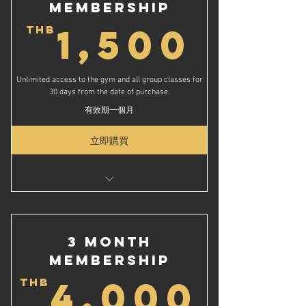
Membership
Free Coffee On Your Birthday and Renewal
1,5
1,500
Date*
THB
ชั้นเรียนกลุ่มไม่จำกัด
เข้าฟิตเนสเป็นเวลา 1 ปี
Unlimited access to the gym and all group classes for
เซสชันการฝึกอบรมส่วนบุคคลฟรี 1 ครั้ง
30 days from the date of purchase.
กาแฟฟรีในวันเกิดและวันที่ต่ออายุของคุณ*
有效期一個月
立即購買
Unlimited Group Classes
Access the Gym For 30 Days
ชั้นเรียนกลุ่มเบสิคไม่จำกัด
3 Month
สิทธิ์เข้าใช้ยิมไม่จำกัดเป็นเวลา 1 เดือน
Membership
4,0
4,000
THB