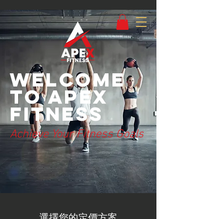
Welcome
to Apex
Fitness
Achieve Your Fitness Goals
選擇您的定價方案