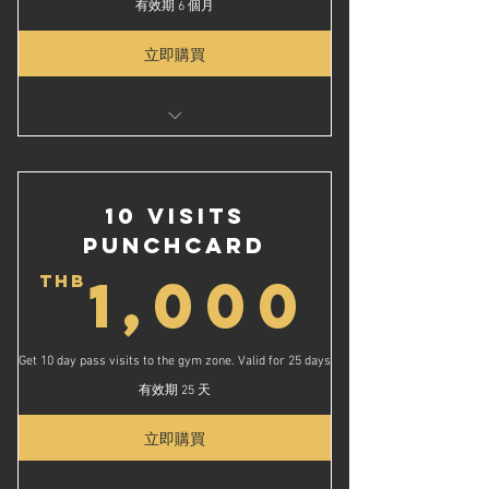
有效期 6 個月
立即購買
Unlimited Group Classes
6 Months Gym Access
ชั้นเรียนกลุ่มไม่จำกัด
10 Visits
สิทธิ์เข้าใช้ยิมไม่จำกัดเป็นเวลา 6 เดือน
Punchcard
1,0
1,000
THB
Get 10 day pass visits to the gym zone. Valid for 25 days
有效期 25 天
立即購買