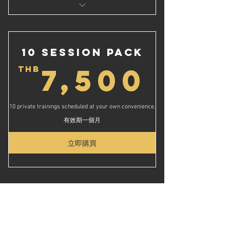
Flexibility beyond a monthly plan
10 Days Passes
ความยืดหยุ่นที่เหนือกว่าแผนรายเดือน
10 Session Pack
7,5
7,500
THB
10 private trainings scheduled at your own convenience.
有效期一個月
立即購買
1 Weeks
Membership