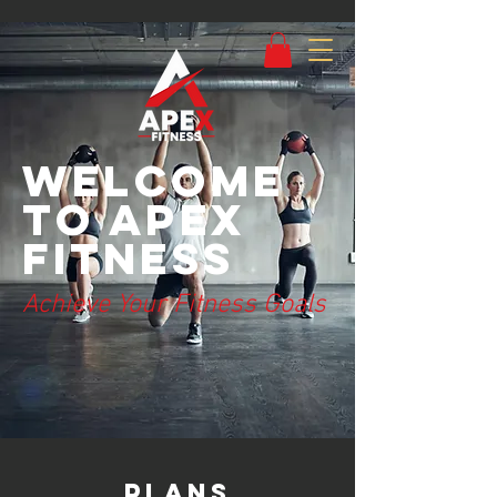
Welcome
to Apex
Fitness
Achieve Your Fitness Goals
PLANS