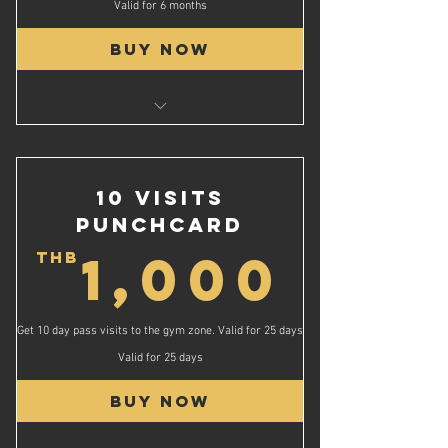
Valid for 6 months
Buy Now
Unlimited Group Classes
6 Months Gym Access
ชั้นเรียนกลุ่มไม่จำกัด
10 Visits
สิทธิ์เข้าใช้ยิมไม่จำกัดเป็นเวลา 6 เดือน
Punchcard
1,0
1,000
THB
Get 10 day pass visits to the gym zone. Valid for 25 days
Valid for 25 days
Buy Now