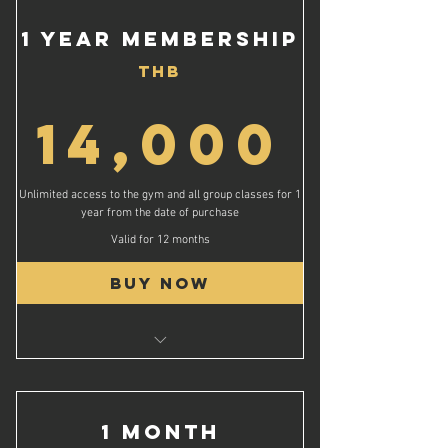
Unlimited Group Classes
1 Year Membership
Unlimited Gym Access for 2 Years!
THB
3 Free Kick-Starter Personal Training
Session
14,
14,000
Free Coffee on your Birthday and Renewal
Date*
รับข้อเสนอที่ดีที่สุด!
Unlimited access to the gym and all group classes for 1
ชั้นเรียนกลุ่มไม่จำกัด
year from the date of purchase
สิทธิ์เข้ายิมไม่จำกัดเป็นเวลา 2 ปี!
Valid for 12 months
เซสชันการฝึกอบรมส่วนบุคคลฟรี 3 ครั้ง
Buy Now
กาแฟฟรีในวันเกิดและวันที่ต่ออายุของคุณ*
Unlimited Group Classes
Access the gym for 1 year
1 Free Kick-Starter Personal Training
1 Month
Session