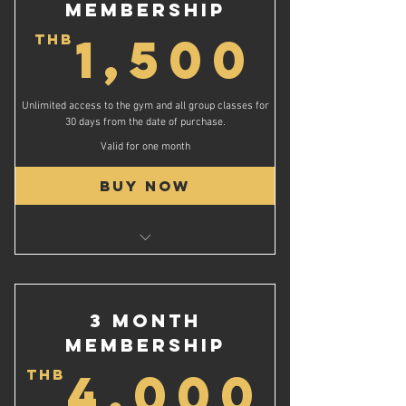
Membership
Free Coffee On Your Birthday and Renewal
1,5
1,500
Date*
THB
ชั้นเรียนกลุ่มไม่จำกัด
เข้าฟิตเนสเป็นเวลา 1 ปี
Unlimited access to the gym and all group classes for
เซสชันการฝึกอบรมส่วนบุคคลฟรี 1 ครั้ง
30 days from the date of purchase.
กาแฟฟรีในวันเกิดและวันที่ต่ออายุของคุณ*
Valid for one month
Buy Now
Unlimited Group Classes
Access the Gym For 30 Days
ชั้นเรียนกลุ่มเบสิคไม่จำกัด
3 Month
สิทธิ์เข้าใช้ยิมไม่จำกัดเป็นเวลา 1 เดือน
Membership
4,0
4,000
THB