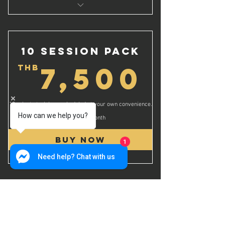
Flexibility beyond a monthly plan
10 Days Passes
ความยืดหยุ่นที่เหนือกว่าแผนรายเดือน
10 Session Pack
7,5
7,500
THB
10 private trainings scheduled at your own convenience.
How can we help you?
Valid for one month
Buy Now
1
Need help? Chat with us
1 Weeks
Membership