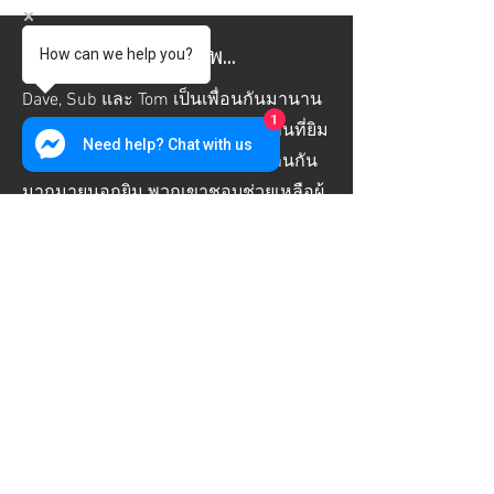
ทศวรรษแห่งมิตรภาพ...
How can we help you?
Dave, Sub และ Tom เป็นเพื่อนกันมานาน
1
กว่าทศวรรษ พวกเขาฝึกซ้อมร่วมกันที่ยิม
Need help? Chat with us
สามแห่งทั่วเชียงใหม่ และสนุกสนานกัน
มากมายนอกยิม พวกเขาชอบช่วยเหลือผู้
อื่นให้บรรลุเป้าหมาย ทางร่างกาย
อารมณ์และจิตวิญญาณ พวกเขายังชอบ
สนุกสนานและล้อเล่นอีกด้วย
ในปี 2566 พวกเขาตัดสินใจเข้าสู่ธุรกิจ
ร่วมกัน โดยนำความหลงใหลและ
ประสบการณ์มาสร้างโรงยิมแห่งใหม่ที่
น่าตื่นเต้นในเชียงใหม่ ในปี พ.ศ. 2567 เอ
เพ็กซ์ ฟิตเนส ได้เปิดดำเนินการ
พวกเขาเข้าใจดีว่าผู้คนในเชียงใหม่มีตัว