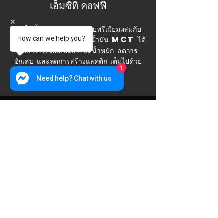
เอ็มซีที คอฟฟี่
เราใช้น้ำมัน MCT ระดับพรีเมียมผสมกับ
กาแฟรสชาติอร่อยของเรา น้ำมัน MCT ได้
How can we help you?
รับการวิจัยเพื่อเพิ่มการลดน้ำหนัก ลดการ
อักเสบ และลดการสร้างแลคติก เต็มไปด้วย
1
ประโยชน์ต่อสุขภาพมากมาย
Need help? Chat with us
ชั่วโมงการทำงาน
ทุกวัน: 6.00 น. ถึง 22.00 น
ติดต่อเรา