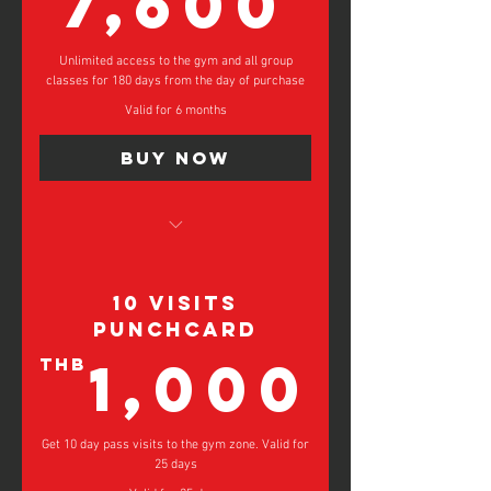
7,600
Unlimited access to the gym and all group
classes for 180 days from the day of purchase
Valid for 6 months
Buy Now
Unlimited Group Classes
6 Months Gym Access
10 Visits
ชั้นเรียนกลุ่มไม่จำกัด
Punchcard
สิทธิ์เข้าใช้ยิมไม่จำกัดเป็นเวลา 6
1,0
1,000
THB
เดือน
Get 10 day pass visits to the gym zone. Valid for
25 days