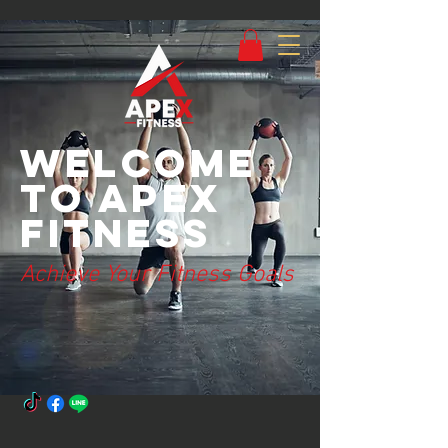
Welcome
to Apex
Fitness
Achieve Your Fitness Goals