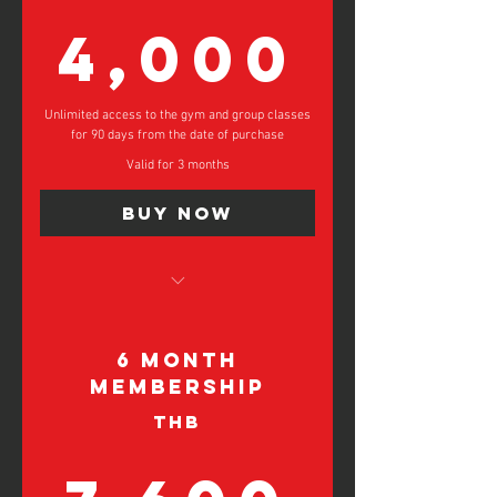
4,0
4,000
Unlimited access to the gym and group classes
for 90 days from the date of purchase
Valid for 3 months
Buy Now
Unlimited Group Classes
Unlimited Gym Access for 3 Months
6 Month
ชั้นเรียนกลุ่มไม่จำกัด
Membership
สิทธิ์เข้าใช้ยิมไม่จำกัดเป็นเวลา 3
THB
เดือน
7,60