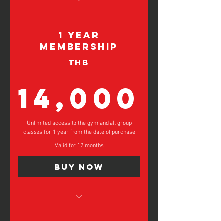
Get the best deal! Save 50% on
Monthly Price!
1 Year
Unlimited Group Classes
Membership
Unlimited Gym Access for 2 Years!
THB
3 Free Kick-Starter Personal Training
Session
14,
14,000
Free Coffee on your Birthday and
Renewal Date*
รับข้อเสนอที่ดีที่สุด!
Unlimited access to the gym and all group
ชั้นเรียนกลุ่มไม่จำกัด
classes for 1 year from the date of purchase
สิทธิ์เข้ายิมไม่จำกัดเป็นเวลา 2 ปี!
Valid for 12 months
เซสชันการฝึกอบรมส่วนบุคคลฟรี 3
Buy Now
ครั้ง
กาแฟฟรีในวันเกิดและวันที่ต่ออายุ
ของคุณ*
Unlimited Group Classes