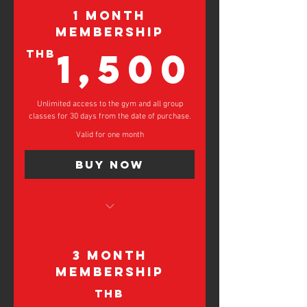
Access the gym for 1 year
1 Month
1 Free Kick-Starter Personal Training
Membership
Session
1,5
1,500
THB
Free Coffee On Your Birthday and
Renewal Date*
ชั้นเรียนกลุ่มไม่จำกัด
Unlimited access to the gym and all group
เข้าฟิตเนสเป็นเวลา 1 ปี
classes for 30 days from the date of purchase.
เซสชันการฝึกอบรมส่วนบุคคลฟรี 1
Valid for one month
ครั้ง
Buy Now
กาแฟฟรีในวันเกิดและวันที่ต่ออายุ
ของคุณ*
Unlimited Group Classes
Access the Gym For 30 Days
3 Month
ชั้นเรียนกลุ่มเบสิคไม่จำกัด
Membership
สิทธิ์เข้าใช้ยิมไม่จำกัดเป็นเวลา 1
THB
เดือน