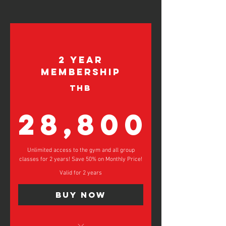
2 Year
Membership
THB
28,800
28,800
Unlimited access to the gym and all group
classes for 2 years! Save 50% on Monthly Price!
Valid for 2 years
Buy Now