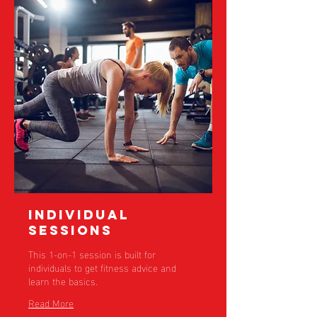
Individual
Sessions
This 1-on-1 session is built for
individuals to get fitness advice and
learn the basics.
Read More